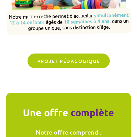
simultanément
Notre micro-crèche permet d'accueillir
, dans un
10 semaines à 4 ans
âgés de
12 à 14 enfants
groupe unique, sans distinction d'âge.
PROJET PÉDAGOGIQUE
Une offre
complète
Notre offre comprend :