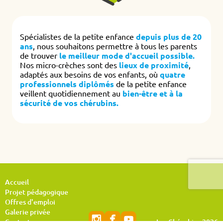
Spécialistes de la petite enfance
depuis plus de 20
ans
, nous souhaitons permettre à tous les parents
de trouver
le meilleur mode d'accueil possible.
Nos micro-crèches sont des
lieux de proximité
,
adaptés aux besoins de vos enfants, où
quatre
professionnels diplômés
de la petite enfance
veillent quotidiennement au
bien-être et à la
sécurité de vos chérubins.
Accueil
Projet pédagogique
Offres d'emploi
Galerie privée
Contact
Les Chérubins 2026