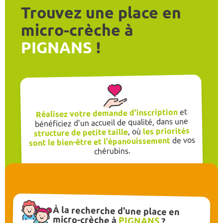
Trouvez une place en
micro-crèche à
PIGNANS
!
et
Réalisez votre demande d'inscription
bénéficiez d'un accueil de qualité, dans une
les priorités
, où
structure de petite taille
de vos
sont le bien-être et l'épanouissement
chérubins.
À la recherche d'une place en
micro-crèche à
PIGNANS
?